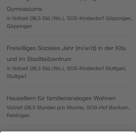
Gymnasiums
in Vollzeit (38,5 Std./Wo.), SOS-Kinderdorf Göppingen,
Göppingen
Freiwilliges Soziales Jahr (m/w/d) in der Kita
und im Stadtteilzentrum
in Vollzeit (38,5 Std./Wo.), SOS-Kinderdorf Stuttgart,
Stuttgart
Hauseltern für familienanaloges Wohnen
Vollzeit (38,5 Stunden pro Woche), SOS-Hof Bockum,
Rehlingen