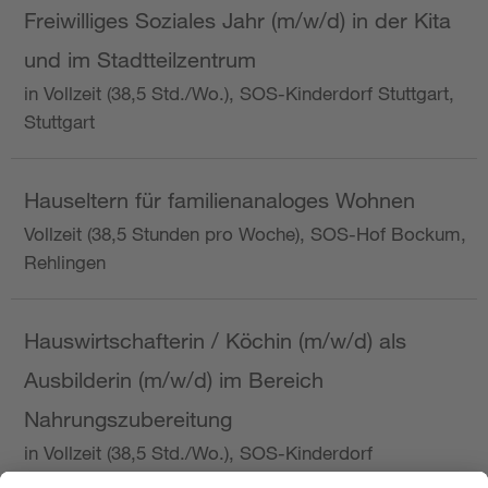
Freiwilliges Soziales Jahr (m/w/d) in der Kita
und im Stadtteilzentrum
in Vollzeit (38,5 Std./Wo.), SOS-Kinderdorf Stuttgart,
Stuttgart
Hauseltern für familienanaloges Wohnen
Vollzeit (38,5 Stunden pro Woche), SOS-Hof Bockum,
Rehlingen
Hauswirtschafterin / Köchin (m/w/d) als
Ausbilderin (m/w/d) im Bereich
Nahrungszubereitung
in Vollzeit (38,5 Std./Wo.), SOS-Kinderdorf
Saarbrücken, Saarbrücken