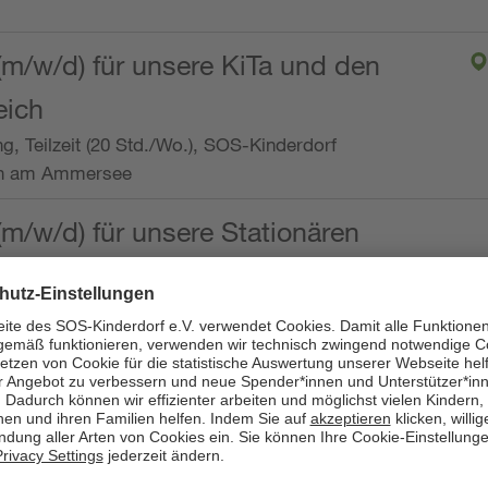
(m/w/d) für unsere KiTa und den
eich
ng, Teilzeit (20 Std./Wo.), SOS-Kinderdorf
en am Ammersee
(m/w/d) für unsere Stationären
ng, Vollzeit oder Teilzeit (mind. 30 - max. 38,5
dorf Worpswede,
it der Qualifikation als
 (m/w/d) und die Ambulanten