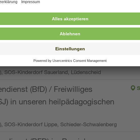
ng, Vollzeit oder Teilzeit (min. 34 bis max. 38,5
orf Oberpfalz, Immenreuth
endienst
pro Woche), SOS-Kinderdorf Düsseldorf
endienst
Wo.), SOS-Kinderdorf Sauerland, Lüdenscheid
ndienst (BfD) / Freiwilliges
S
SJ) in unseren heilpädagogischen
Wo.), SOS-Kinderdorf Lippe, Schieder-Schwalenberg