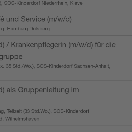
o.), SOS-Kinderdorf Niederrhein, Kleve
é und Service (m/w/d)
rg, Hamburg Dulsberg
d) / Krankenpflegerin (m/w/d) für die
ngruppe
max. 35 Std./Wo.), SOS-Kinderdorf Sachsen-Anhalt,
d) als Gruppenleitung im
ung, Teilzeit (33 Std.Wo.), SOS-Kinderdorf
d, Wilhelmshaven