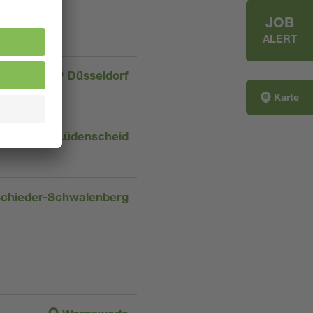
JOB
ALERT
Düsseldorf
Karte
Lüdenscheid
chieder-Schwalenberg