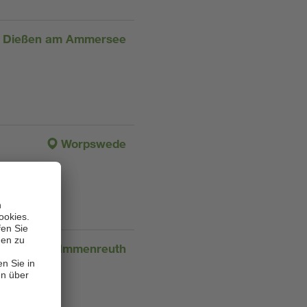
Dießen am Ammersee
Worpswede
Immenreuth