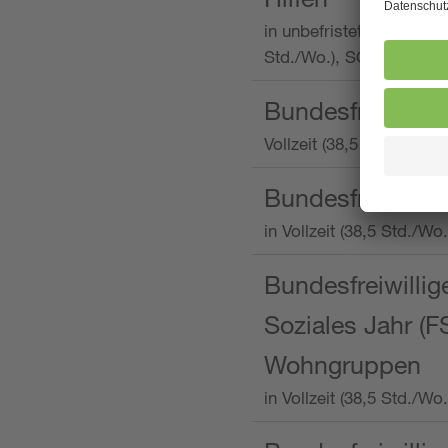
in unbefristeter Anstellu
Std./Wo.), SOS-Kinderd
Bundesfreiwillig
Vollzeit (38,5 Stunden 
Bundesfreiwillig
in Vollzeit (38,5 Std./
Bundesfreiwillige
Soziales Jahr (F
Wohngruppen
in Vollzeit (38,5 Std./