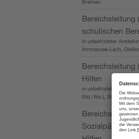
Bremen
Bereichsleitung 
schulischen Ber
in unbefristeter Anstellu
Ammersee-Lech, Dieß
Bereichsleitung 
Hilfen
in unbefristeter Anstellu
Std./Wo.), SOS-Kinder
Bereichsleitung m
Sozialpädagogin
Hilfen