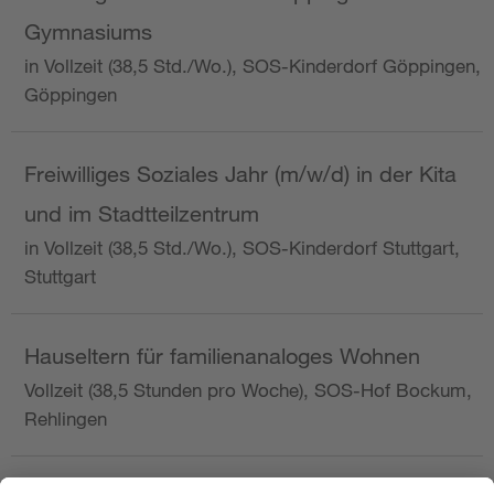
Gymnasiums
in Vollzeit (38,5 Std./Wo.), SOS-Kinderdorf Göppingen,
Göppingen
Freiwilliges Soziales Jahr (m/w/d) in der Kita
und im Stadtteilzentrum
in Vollzeit (38,5 Std./Wo.), SOS-Kinderdorf Stuttgart,
Stuttgart
Hauseltern für familienanaloges Wohnen
Vollzeit (38,5 Stunden pro Woche), SOS-Hof Bockum,
Rehlingen