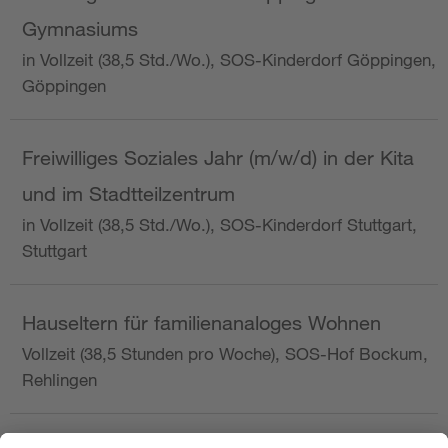
Gymnasiums
in Vollzeit (38,5 Std./Wo.), SOS-Kinderdorf Göppingen,
Göppingen
Freiwilliges Soziales Jahr (m/w/d) in der Kita
und im Stadtteilzentrum
in Vollzeit (38,5 Std./Wo.), SOS-Kinderdorf Stuttgart,
Stuttgart
Hauseltern für familienanaloges Wohnen
Vollzeit (38,5 Stunden pro Woche), SOS-Hof Bockum,
Rehlingen