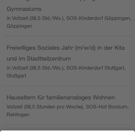
Gymnasiums
in Vollzeit (38,5 Std./Wo.), SOS-Kinderdorf Göppingen,
Göppingen
Freiwilliges Soziales Jahr (m/w/d) in der Kita
und im Stadtteilzentrum
in Vollzeit (38,5 Std./Wo.), SOS-Kinderdorf Stuttgart,
Stuttgart
Hauseltern für familienanaloges Wohnen
Vollzeit (38,5 Stunden pro Woche), SOS-Hof Bockum,
Rehlingen