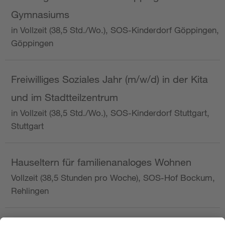
Gymnasiums
in Vollzeit (38,5 Std./Wo.), SOS-Kinderdorf Göppingen,
Göppingen
Freiwilliges Soziales Jahr (m/w/d) in der Kita
und im Stadtteilzentrum
in Vollzeit (38,5 Std./Wo.), SOS-Kinderdorf Stuttgart,
Stuttgart
Hauseltern für familienanaloges Wohnen
Vollzeit (38,5 Stunden pro Woche), SOS-Hof Bockum,
Rehlingen