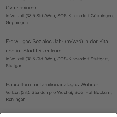
Gymnasiums
in Vollzeit (38,5 Std./Wo.), SOS-Kinderdorf Göppingen,
Göppingen
Freiwilliges Soziales Jahr (m/w/d) in der Kita
und im Stadtteilzentrum
in Vollzeit (38,5 Std./Wo.), SOS-Kinderdorf Stuttgart,
Stuttgart
Hauseltern für familienanaloges Wohnen
Vollzeit (38,5 Stunden pro Woche), SOS-Hof Bockum,
Rehlingen