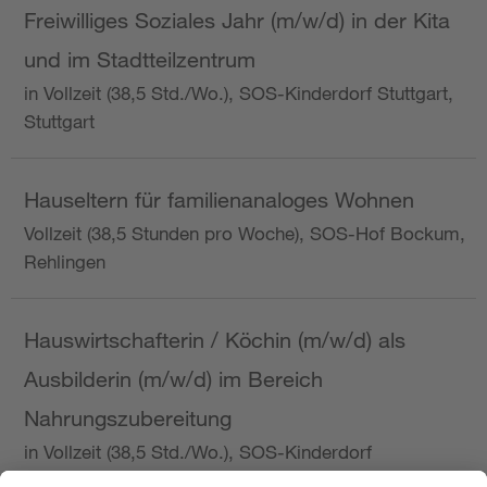
Freiwilliges Soziales Jahr (m/w/d) in der Kita
und im Stadtteilzentrum
in Vollzeit (38,5 Std./Wo.), SOS-Kinderdorf Stuttgart,
Stuttgart
Hauseltern für familienanaloges Wohnen
Vollzeit (38,5 Stunden pro Woche), SOS-Hof Bockum,
Rehlingen
Hauswirtschafterin / Köchin (m/w/d) als
Ausbilderin (m/w/d) im Bereich
Nahrungszubereitung
in Vollzeit (38,5 Std./Wo.), SOS-Kinderdorf
Saarbrücken, Saarbrücken