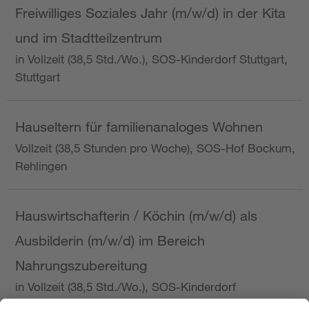
Freiwilliges Soziales Jahr (m/w/d) in der Kita
und im Stadtteilzentrum
in Vollzeit (38,5 Std./Wo.), SOS-Kinderdorf Stuttgart,
Stuttgart
Hauseltern für familienanaloges Wohnen
Vollzeit (38,5 Stunden pro Woche), SOS-Hof Bockum,
Rehlingen
Hauswirtschafterin / Köchin (m/w/d) als
Ausbilderin (m/w/d) im Bereich
Nahrungszubereitung
in Vollzeit (38,5 Std./Wo.), SOS-Kinderdorf
Saarbrücken, Saarbrücken