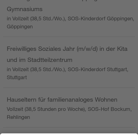
Gymnasiums
in Vollzeit (38,5 Std./Wo.), SOS-Kinderdorf Göppingen,
Göppingen
Freiwilliges Soziales Jahr (m/w/d) in der Kita
und im Stadtteilzentrum
in Vollzeit (38,5 Std./Wo.), SOS-Kinderdorf Stuttgart,
Stuttgart
Hauseltern für familienanaloges Wohnen
Vollzeit (38,5 Stunden pro Woche), SOS-Hof Bockum,
Rehlingen