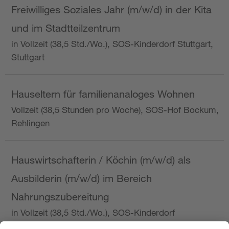
Freiwilliges Soziales Jahr (m/w/d) in der Kita
und im Stadtteilzentrum
in Vollzeit (38,5 Std./Wo.), SOS-Kinderdorf Stuttgart,
Stuttgart
Hauseltern für familienanaloges Wohnen
Vollzeit (38,5 Stunden pro Woche), SOS-Hof Bockum,
Rehlingen
Hauswirtschafterin / Köchin (m/w/d) als
Ausbilderin (m/w/d) im Bereich
Nahrungszubereitung
in Vollzeit (38,5 Std./Wo.), SOS-Kinderdorf
Saarbrücken, Saarbrücken