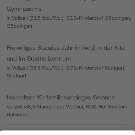
Gymnasiums
in Vollzeit (38,5 Std./Wo.), SOS-Kinderdorf Göppingen,
Göppingen
Freiwilliges Soziales Jahr (m/w/d) in der Kita
und im Stadtteilzentrum
in Vollzeit (38,5 Std./Wo.), SOS-Kinderdorf Stuttgart,
Stuttgart
Hauseltern für familienanaloges Wohnen
Vollzeit (38,5 Stunden pro Woche), SOS-Hof Bockum,
Rehlingen