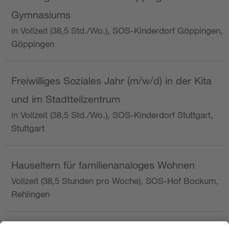
Gymnasiums
in Vollzeit (38,5 Std./Wo.), SOS-Kinderdorf Göppingen,
Göppingen
Freiwilliges Soziales Jahr (m/w/d) in der Kita
und im Stadtteilzentrum
in Vollzeit (38,5 Std./Wo.), SOS-Kinderdorf Stuttgart,
Stuttgart
Hauseltern für familienanaloges Wohnen
Vollzeit (38,5 Stunden pro Woche), SOS-Hof Bockum,
Rehlingen