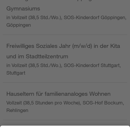
Gymnasiums
in Vollzeit (38,5 Std./Wo.), SOS-Kinderdorf Göppingen,
Göppingen
Freiwilliges Soziales Jahr (m/w/d) in der Kita
und im Stadtteilzentrum
in Vollzeit (38,5 Std./Wo.), SOS-Kinderdorf Stuttgart,
Stuttgart
Hauseltern für familienanaloges Wohnen
Vollzeit (38,5 Stunden pro Woche), SOS-Hof Bockum,
Rehlingen