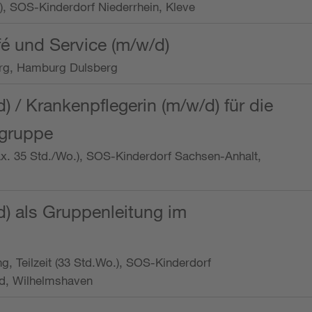
o.), SOS-Kinderdorf Niederrhein, Kleve
é und Service (m/w/d)
rg, Hamburg Dulsberg
d) / Krankenpflegerin (m/w/d) für die
ngruppe
max. 35 Std./Wo.), SOS-Kinderdorf Sachsen-Anhalt,
d) als Gruppenleitung im
ung, Teilzeit (33 Std.Wo.), SOS-Kinderdorf
d, Wilhelmshaven