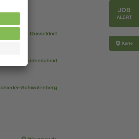
JOB
ALERT
Düsseldorf
Karte
Lüdenscheid
chieder-Schwalenberg