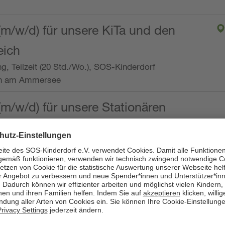
(m/w/d) für unsere KiTa und den
eich
ng, Teilzeit (20 Std./Wo.), SOS-Kinderdorf
en am Ammersee
(m/w/d) für unsere Stationären
ng, Vollzeit oder Teilzeit (mind. 30 - max. 38,5
dorf Worpswede,
it der Qualifikation als
 (m/w/d) und die Ambulanten