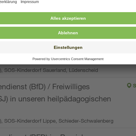
ng, Vollzeit oder Teilzeit (min. 34 bis max. 38,5
orf Oberpfalz, Immenreuth
endienst
pro Woche), SOS-Kinderdorf Düsseldorf
endienst
Wo.), SOS-Kinderdorf Sauerland, Lüdenscheid
ndienst (BfD) / Freiwilliges
S
SJ) in unseren heilpädagogischen
Wo.), SOS-Kinderdorf Lippe, Schieder-Schwalenberg