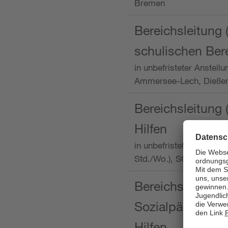
Bremen
Bereichsleitung 
schulischen Ber
in unbefristeter Anstellu
Ammersee-Lech, Dieß
Bereichsleitung 
Hilfen
in unbefristeter Anstellu
Std./Wo.), SOS-Kinder
Bereichsleitung m
Sozialpädagogin
Hilfen