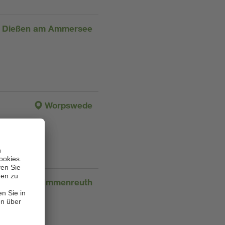
Dießen am Ammersee
Worpswede
Immenreuth