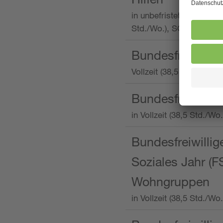
in unbefristeter Anstellu
Std./Wo.), SOS-Kinderd
Bundesfreiwillig
Vollzeit (38,5 Stunden 
Bundesfreiwillig
in Vollzeit (38,5 Std./
Bundesfreiwillige
Soziales Jahr (F
Wohngruppen
in Vollzeit (38,5 Std./