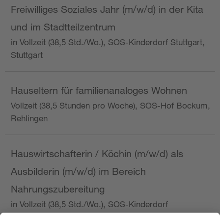
Freiwilliges Soziales Jahr (m/w/d) in der Kita
und im Stadtteilzentrum
in Vollzeit (38,5 Std./Wo.), SOS-Kinderdorf Stuttgart,
Stuttgart
Hauseltern für familienanaloges Wohnen
Vollzeit (38,5 Stunden pro Woche), SOS-Hof Bockum,
Rehlingen
Hauswirtschafterin / Köchin (m/w/d) als
Ausbilderin (m/w/d) im Bereich
Nahrungszubereitung
in Vollzeit (38,5 Std./Wo.), SOS-Kinderdorf
Saarbrücken, Saarbrücken