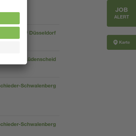
JOB
ALERT
Düsseldorf
Karte
Lüdenscheid
chieder-Schwalenberg
chieder-Schwalenberg