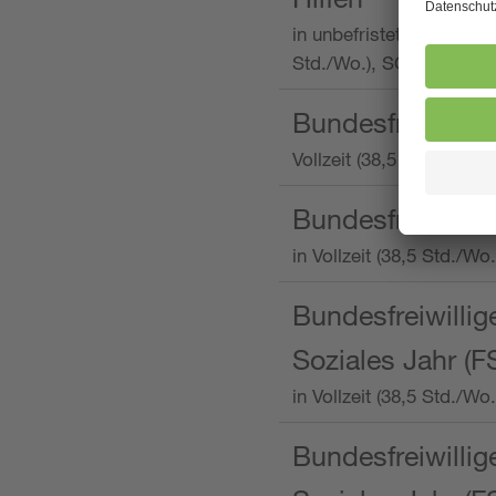
in unbefristeter Anstellu
Std./Wo.), SOS-Kinderd
Bundesfreiwillig
Vollzeit (38,5 Stunden 
Bundesfreiwillig
in Vollzeit (38,5 Std./
Bundesfreiwillige
Soziales Jahr (F
in Vollzeit (38,5 Std./
Bundesfreiwillige