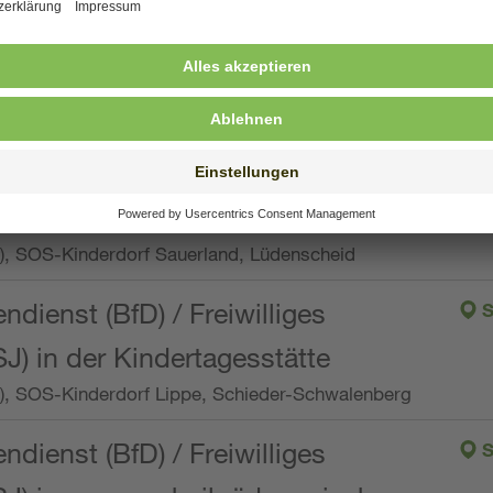
ng, Vollzeit oder Teilzeit (min. 34 bis max. 38,5
orf Oberpfalz, Immenreuth
endienst
pro Woche), SOS-Kinderdorf Düsseldorf
endienst
Wo.), SOS-Kinderdorf Sauerland, Lüdenscheid
ndienst (BfD) / Freiwilliges
S
SJ) in der Kindertagesstätte
Wo.), SOS-Kinderdorf Lippe, Schieder-Schwalenberg
ndienst (BfD) / Freiwilliges
S