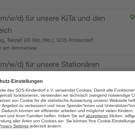
(m/w/d) für unsere KiTa und den
eich
ng, Teilzeit (20 Std./Wo.), SOS-Kinderdorf
en am Ammersee
(m/w/d) für unsere Stationären
ng, Vollzeit oder Teilzeit (mind. 30 - max. 38,5
dorf Worpswede,
it der Qualifikation als
 (m/w/d) und die Ambulanten