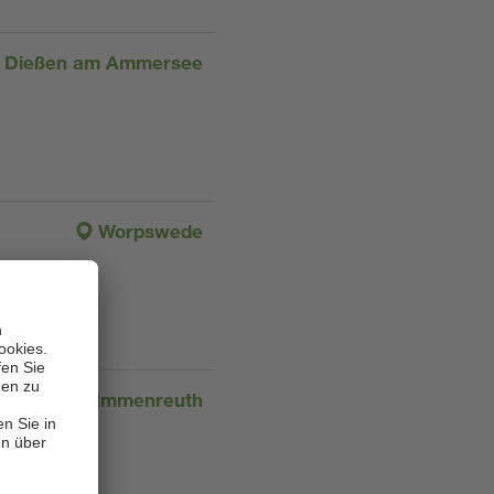
Dießen am Ammersee
Worpswede
Immenreuth