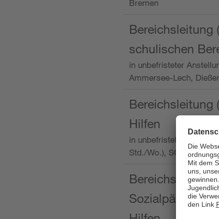
Bremen
Bereichsleitung 
schulischen Ber
in unbefristeter Anstellu
Ammersee-Lech, Dieß
Bereichsleitung 
Hilfen
in unbefristeter Anstellu
Std./Wo.), SOS-Kinder
Bereichsleitung m
Sozialpädagogin
Hilfen