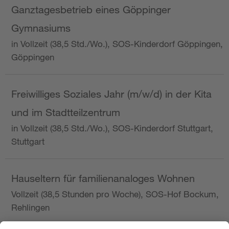
Ganztagesbetrieb eines Göppinger
Gymnasiums
in Vollzeit (38,5 Std./Wo.), SOS-Kinderdorf Göppingen,
Göppingen
Freiwilliges Soziales Jahr (m/w/d) in der Kita
und im Stadtteilzentrum
in Vollzeit (38,5 Std./Wo.), SOS-Kinderdorf Stuttgart,
Stuttgart
Hauseltern für familienanaloges Wohnen
Vollzeit (38,5 Stunden pro Woche), SOS-Hof Bockum,
Rehlingen