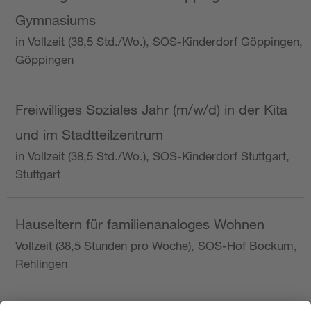
Gymnasiums
in Vollzeit (38,5 Std./Wo.), SOS-Kinderdorf Göppingen,
Göppingen
Freiwilliges Soziales Jahr (m/w/d) in der Kita
und im Stadtteilzentrum
in Vollzeit (38,5 Std./Wo.), SOS-Kinderdorf Stuttgart,
Stuttgart
Hauseltern für familienanaloges Wohnen
Vollzeit (38,5 Stunden pro Woche), SOS-Hof Bockum,
Rehlingen