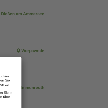
Dießen am Ammersee
Worpswede
Immenreuth