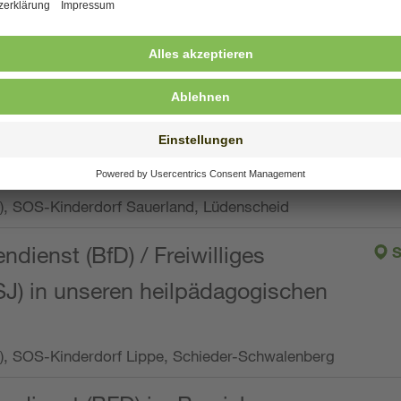
ng, Vollzeit oder Teilzeit (min. 34 bis max. 38,5
orf Oberpfalz, Immenreuth
endienst
pro Woche), SOS-Kinderdorf Düsseldorf
endienst
Wo.), SOS-Kinderdorf Sauerland, Lüdenscheid
ndienst (BfD) / Freiwilliges
S
SJ) in unseren heilpädagogischen
Wo.), SOS-Kinderdorf Lippe, Schieder-Schwalenberg