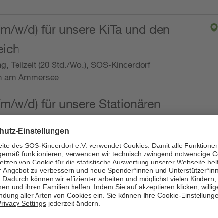
(m/w/d) für unsere KiTa und den
eich
ng, Teilzeit (20 Std./Wo.), SOS-Kinderdorf
en am Ammersee
(m/w/d) für unsere Stationären
ng, Vollzeit oder Teilzeit (mind. 30 - max. 38,5
dorf Worpswede,
it der Qualifikation als
 (m/w/d) und die Ambulanten