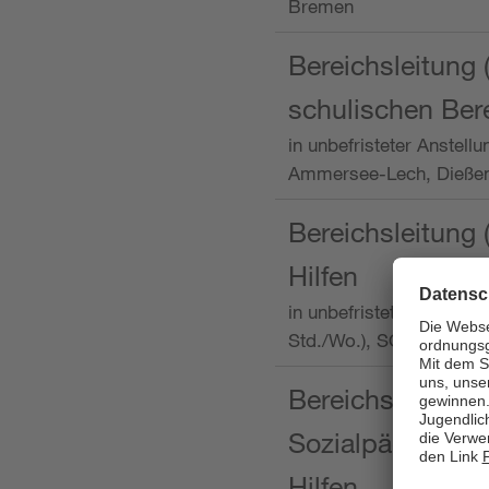
Bremen
Bereichsleitung 
schulischen Ber
in unbefristeter Anstellu
Ammersee-Lech, Dieß
Bereichsleitung 
Hilfen
in unbefristeter Anstellu
Std./Wo.), SOS-Kinder
Bereichsleitung m
Sozialpädagogin
Hilfen