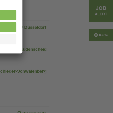
JOB
ALERT
Düsseldorf
Karte
Lüdenscheid
chieder-Schwalenberg