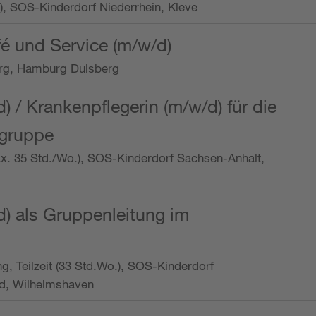
o.), SOS-Kinderdorf Niederrhein, Kleve
é und Service (m/w/d)
rg, Hamburg Dulsberg
d) / Krankenpflegerin (m/w/d) für die
ngruppe
max. 35 Std./Wo.), SOS-Kinderdorf Sachsen-Anhalt,
d) als Gruppenleitung im
ung, Teilzeit (33 Std.Wo.), SOS-Kinderdorf
d, Wilhelmshaven