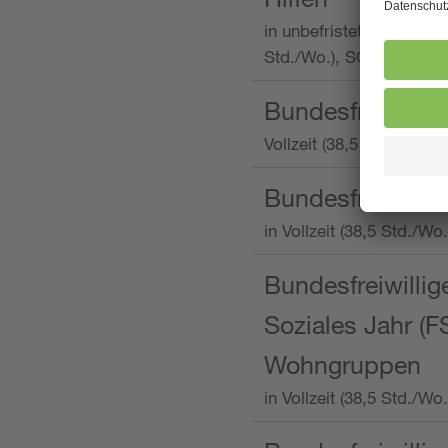
in unbefristeter Anstellu
Std./Wo.), SOS-Kinderd
Bundesfreiwillig
Vollzeit (38,5 Stunden 
Bundesfreiwillig
in Vollzeit (38,5 Std./
Bundesfreiwillige
Soziales Jahr (F
Wohngruppen
in Vollzeit (38,5 Std./