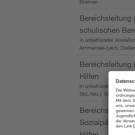
Bremen
Bereichsleitung 
schulischen Ber
in unbefristeter Anstellu
Ammersee-Lech, Dieß
Bereichsleitung 
Hilfen
in unbefristeter Anstellu
Std./Wo.), SOS-Kinder
Bereichsleitung m
Sozialpädagogin
Hilfen