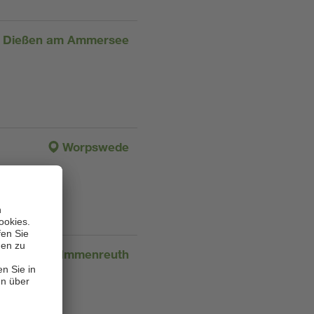
Dießen am Ammersee
Worpswede
Immenreuth