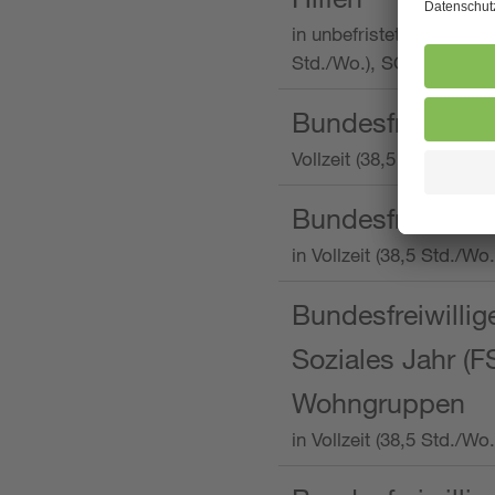
in unbefristeter Anstellu
Std./Wo.), SOS-Kinderd
Bundesfreiwillig
Vollzeit (38,5 Stunden 
Bundesfreiwillig
in Vollzeit (38,5 Std./
Bundesfreiwillige
Soziales Jahr (F
Wohngruppen
in Vollzeit (38,5 Std./