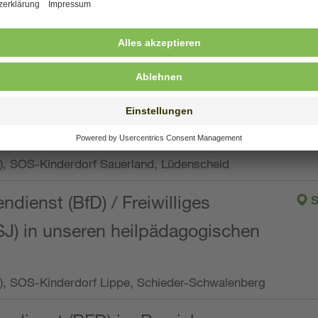
ng, Vollzeit oder Teilzeit (min. 34 bis max. 38,5
orf Oberpfalz, Immenreuth
endienst
pro Woche), SOS-Kinderdorf Düsseldorf
endienst
Wo.), SOS-Kinderdorf Sauerland, Lüdenscheid
ndienst (BfD) / Freiwilliges
S
SJ) in unseren heilpädagogischen
Wo.), SOS-Kinderdorf Lippe, Schieder-Schwalenberg