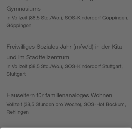
Gymnasiums
in Vollzeit (38,5 Std./Wo.), SOS-Kinderdorf Göppingen,
Göppingen
Freiwilliges Soziales Jahr (m/w/d) in der Kita
und im Stadtteilzentrum
in Vollzeit (38,5 Std./Wo.), SOS-Kinderdorf Stuttgart,
Stuttgart
Hauseltern für familienanaloges Wohnen
Vollzeit (38,5 Stunden pro Woche), SOS-Hof Bockum,
Rehlingen