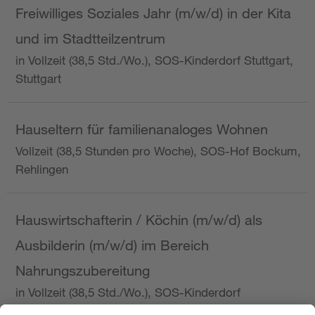
Freiwilliges Soziales Jahr (m/w/d) in der Kita
und im Stadtteilzentrum
in Vollzeit (38,5 Std./Wo.), SOS-Kinderdorf Stuttgart,
Stuttgart
Hauseltern für familienanaloges Wohnen
Vollzeit (38,5 Stunden pro Woche), SOS-Hof Bockum,
Rehlingen
Hauswirtschafterin / Köchin (m/w/d) als
Ausbilderin (m/w/d) im Bereich
Nahrungszubereitung
in Vollzeit (38,5 Std./Wo.), SOS-Kinderdorf
Saarbrücken, Saarbrücken