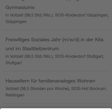
Gymnasiums
in Vollzeit (38,5 Std./Wo.), SOS-Kinderdorf Göppingen,
Göppingen
Freiwilliges Soziales Jahr (m/w/d) in der Kita
und im Stadtteilzentrum
in Vollzeit (38,5 Std./Wo.), SOS-Kinderdorf Stuttgart,
Stuttgart
Hauseltern für familienanaloges Wohnen
Vollzeit (38,5 Stunden pro Woche), SOS-Hof Bockum,
Rehlingen