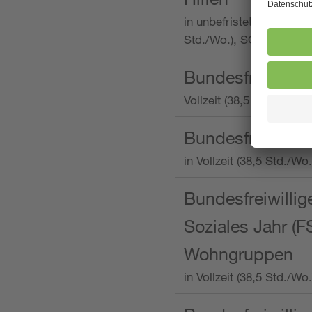
in unbefristeter Anstellu
Std./Wo.), SOS-Kinderd
Bundesfreiwillig
Vollzeit (38,5 Stunden 
Bundesfreiwillig
in Vollzeit (38,5 Std./
Bundesfreiwillige
Soziales Jahr (F
Wohngruppen
in Vollzeit (38,5 Std./