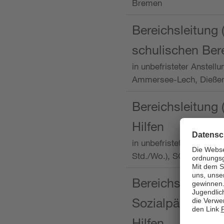
Bremen
Bereichsleitung 
schulischen Ber
in unbefristeter Anstellu
Ammersee-Lech, Dieß
Bereichsleitung 
Hilfen
in unbefristeter Anstellu
Std./Wo.), SOS-Kinder
Bereichsleitung m
Sozialpädagogin
Hilfen