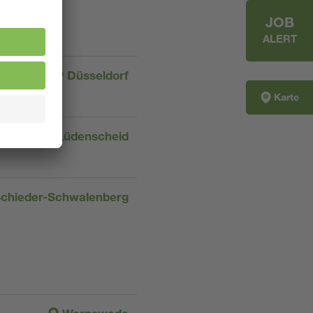
JOB
ALERT
Düsseldorf
Karte
Lüdenscheid
chieder-Schwalenberg