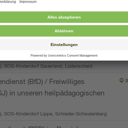
ng, Vollzeit oder Teilzeit (min. 34 bis max. 38,5
orf Oberpfalz, Immenreuth
endienst
pro Woche), SOS-Kinderdorf Düsseldorf
endienst
Wo.), SOS-Kinderdorf Sauerland, Lüdenscheid
ndienst (BfD) / Freiwilliges
S
SJ) in unseren heilpädagogischen
Wo.), SOS-Kinderdorf Lippe, Schieder-Schwalenberg