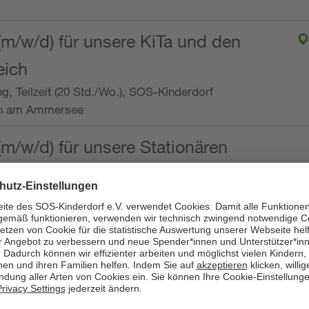
(m/w/d) für unsere KiTa und den
eich
ng, Teilzeit (20 Std./Wo.), SOS-Kinderdorf
en am Ammersee
(m/w/d) für unsere Stationären
ng, Vollzeit oder Teilzeit (mind. 30 - max. 38,5
dorf Worpswede,
it der Qualifikation als
 (m/w/d) und die Ambulanten