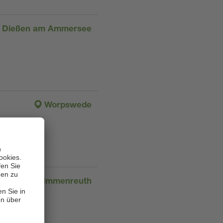
Dießen am Ammersee
Worpswede
Immenreuth