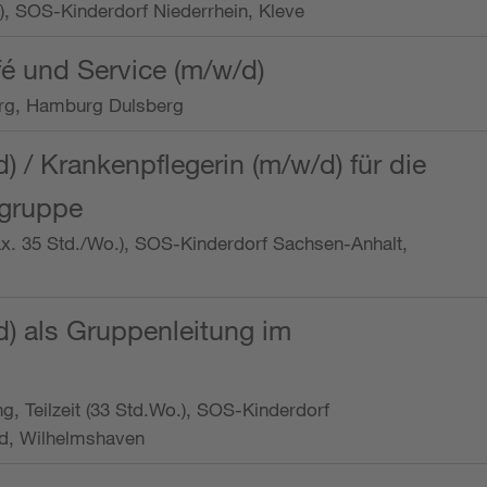
o.), SOS-Kinderdorf Niederrhein, Kleve
é und Service (m/w/d)
rg, Hamburg Dulsberg
d) / Krankenpflegerin (m/w/d) für die
ngruppe
max. 35 Std./Wo.), SOS-Kinderdorf Sachsen-Anhalt,
d) als Gruppenleitung im
ung, Teilzeit (33 Std.Wo.), SOS-Kinderdorf
d, Wilhelmshaven