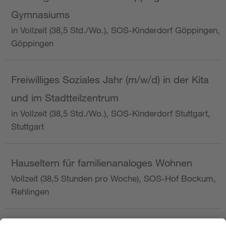
Gymnasiums
in Vollzeit (38,5 Std./Wo.), SOS-Kinderdorf Göppingen,
Göppingen
Freiwilliges Soziales Jahr (m/w/d) in der Kita
und im Stadtteilzentrum
in Vollzeit (38,5 Std./Wo.), SOS-Kinderdorf Stuttgart,
Stuttgart
Hauseltern für familienanaloges Wohnen
Vollzeit (38,5 Stunden pro Woche), SOS-Hof Bockum,
Rehlingen