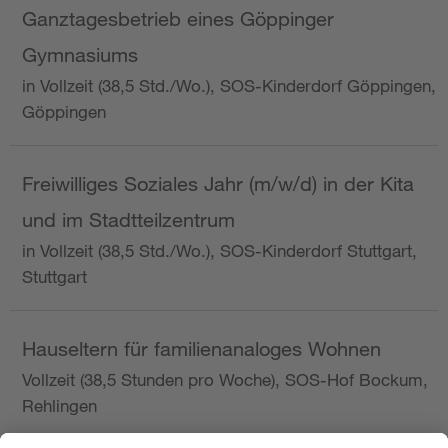
Ganztagesbetrieb eines Göppinger
Gymnasiums
in Vollzeit (38,5 Std./Wo.), SOS-Kinderdorf Göppingen,
Göppingen
Freiwilliges Soziales Jahr (m/w/d) in der Kita
und im Stadtteilzentrum
in Vollzeit (38,5 Std./Wo.), SOS-Kinderdorf Stuttgart,
Stuttgart
Hauseltern für familienanaloges Wohnen
Vollzeit (38,5 Stunden pro Woche), SOS-Hof Bockum,
Rehlingen