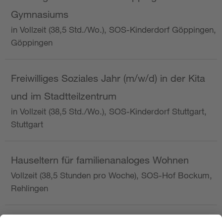
Gymnasiums
in Vollzeit (38,5 Std./Wo.), SOS-Kinderdorf Göppingen,
Göppingen
Freiwilliges Soziales Jahr (m/w/d) in der Kita
und im Stadtteilzentrum
in Vollzeit (38,5 Std./Wo.), SOS-Kinderdorf Stuttgart,
Stuttgart
Hauseltern für familienanaloges Wohnen
Vollzeit (38,5 Stunden pro Woche), SOS-Hof Bockum,
Rehlingen