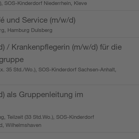
o.), SOS-Kinderdorf Niederrhein, Kleve
é und Service (m/w/d)
rg, Hamburg Dulsberg
d) / Krankenpflegerin (m/w/d) für die
ngruppe
max. 35 Std./Wo.), SOS-Kinderdorf Sachsen-Anhalt,
d) als Gruppenleitung im
ung, Teilzeit (33 Std.Wo.), SOS-Kinderdorf
d, Wilhelmshaven