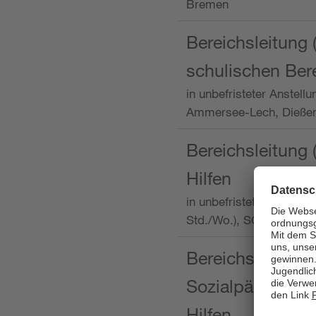
Bremen
Bereichsleitung 
schulischen Ber
in unbefristeter Anstellu
Ammersee-Lech, Dieß
Bereichsleitung 
Hilfen
in unbefristeter Anstellu
Std./Wo.), SOS-Kinder
Bereichsleitung m
Sozialpädagogin
Hilfen