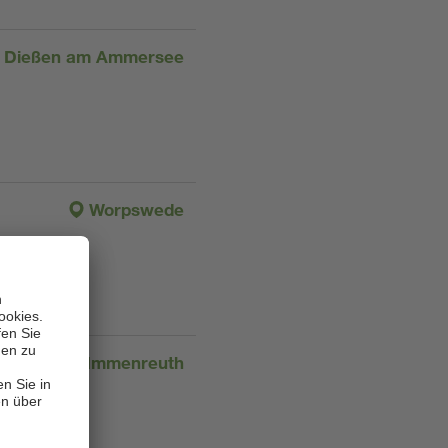
Dießen am Ammersee
Worpswede
Immenreuth