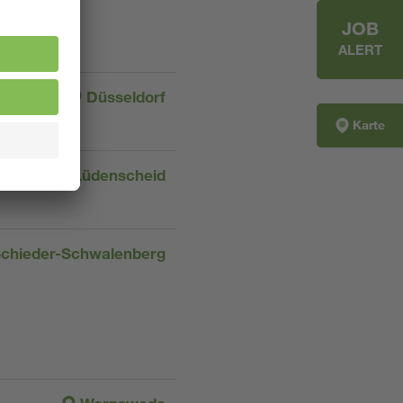
JOB
ALERT
Düsseldorf
Karte
Lüdenscheid
chieder-Schwalenberg