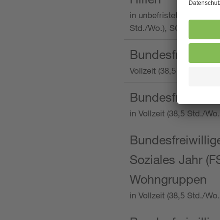
in unbefristeter Anstellu
Std./Wo.), SOS-Kinderd
Bundesfreiwillig
Vollzeit (38,5 Stunden 
Bundesfreiwillig
in Vollzeit (38,5 Std./
Bundesfreiwillige
Soziales Jahr (F
Wohngruppen
in Vollzeit (38,5 Std./