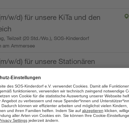
(m/w/d) für unsere KiTa und den
eich
ng, Teilzeit (20 Std./Wo.), SOS-Kinderdorf
en am Ammersee
(m/w/d) für unsere Stationären
ng, Vollzeit oder Teilzeit (mind. 30 - max. 38,5
dorf Worpswede,
it der Qualifikation als
 (m/w/d) und die Ambulanten