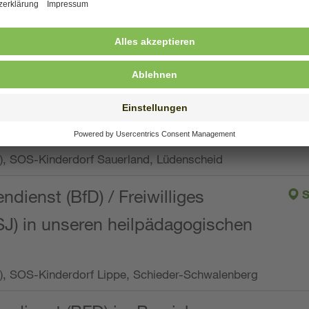
ng, Vollzeit oder Teilzeit (min. 34 bis max. 38,5
orf Oberpfalz, Immenreuth
endienst
pro Woche), SOS-Kinderdorf Düsseldorf
endienst
Wo.), SOS-Kinderdorf Sauerland, Lüdenscheid
ndienst (BfD) / Freiwilliges
S
SJ) in unseren heilpädagogischen
Wo.), SOS-Kinderdorf Lippe, Schieder-Schwalenberg