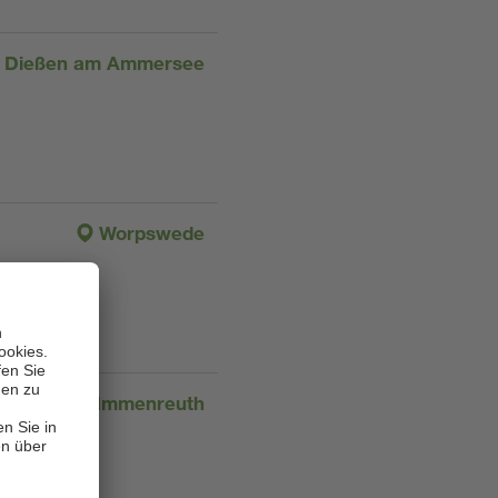
Dießen am Ammersee
Worpswede
Immenreuth