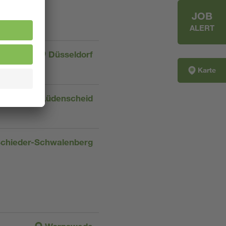
JOB
ALERT
Düsseldorf
Karte
Lüdenscheid
chieder-Schwalenberg