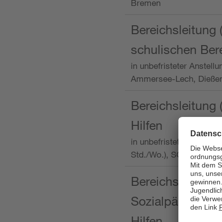
Bremen
Bereichsleitung 
schulischen Ber
in unbefristeter Anstellu
Ammersee-Lech, Dieß
Bereichsleitung 
Hilfen
in unbefristeter Anstellu
Std./Wo.), SOS-Kinder
Bereichsleitung m
Sozialpädagogin
Hilfen