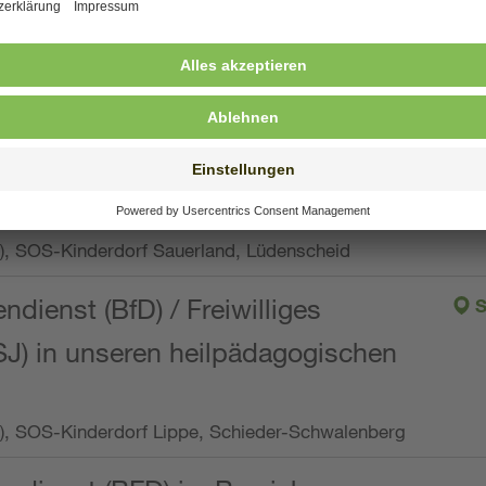
ng, Vollzeit oder Teilzeit (min. 34 bis max. 38,5
orf Oberpfalz, Immenreuth
endienst
pro Woche), SOS-Kinderdorf Düsseldorf
endienst
Wo.), SOS-Kinderdorf Sauerland, Lüdenscheid
ndienst (BfD) / Freiwilliges
S
SJ) in unseren heilpädagogischen
Wo.), SOS-Kinderdorf Lippe, Schieder-Schwalenberg