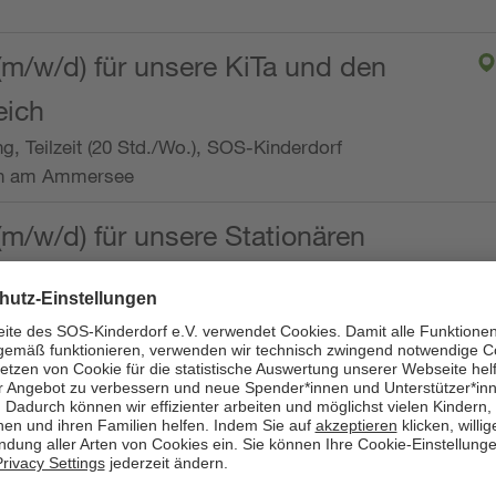
(m/w/d) für unsere KiTa und den
eich
ng, Teilzeit (20 Std./Wo.), SOS-Kinderdorf
en am Ammersee
(m/w/d) für unsere Stationären
ng, Vollzeit oder Teilzeit (mind. 30 - max. 38,5
dorf Worpswede,
it der Qualifikation als
 (m/w/d) und die Ambulanten