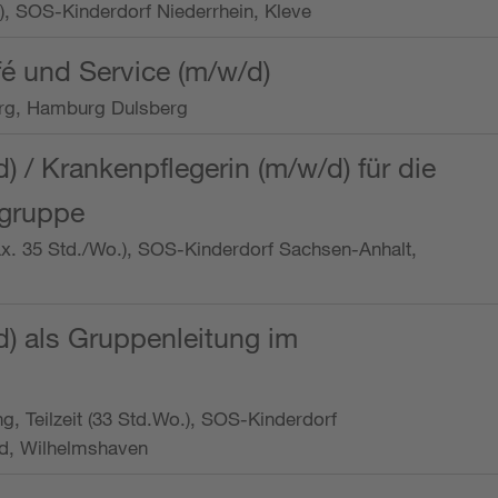
o.), SOS-Kinderdorf Niederrhein, Kleve
é und Service (m/w/d)
rg, Hamburg Dulsberg
d) / Krankenpflegerin (m/w/d) für die
ngruppe
max. 35 Std./Wo.), SOS-Kinderdorf Sachsen-Anhalt,
d) als Gruppenleitung im
ung, Teilzeit (33 Std.Wo.), SOS-Kinderdorf
d, Wilhelmshaven