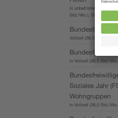
in unbefristeter Anstellu
Std./Wo.), SOS-Kinderd
Bundesfreiwillig
Vollzeit (38,5 Stunden 
Bundesfreiwillig
in Vollzeit (38,5 Std./
Bundesfreiwillige
Soziales Jahr (F
Wohngruppen
in Vollzeit (38,5 Std./