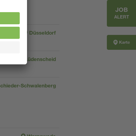
JOB
ALERT
Düsseldorf
Karte
Lüdenscheid
chieder-Schwalenberg