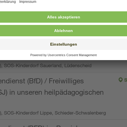
ng, Vollzeit oder Teilzeit (min. 34 bis max. 38,5
orf Oberpfalz, Immenreuth
endienst
pro Woche), SOS-Kinderdorf Düsseldorf
endienst
Wo.), SOS-Kinderdorf Sauerland, Lüdenscheid
ndienst (BfD) / Freiwilliges
S
SJ) in unseren heilpädagogischen
Wo.), SOS-Kinderdorf Lippe, Schieder-Schwalenberg