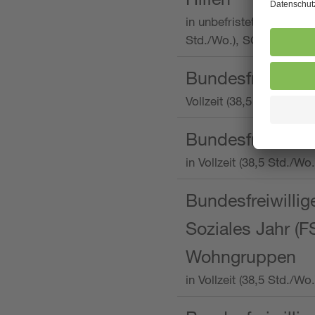
in unbefristeter Anstellu
Std./Wo.), SOS-Kinderd
Bundesfreiwillig
Vollzeit (38,5 Stunden 
Bundesfreiwillig
in Vollzeit (38,5 Std./
Bundesfreiwillige
Soziales Jahr (F
Wohngruppen
in Vollzeit (38,5 Std./