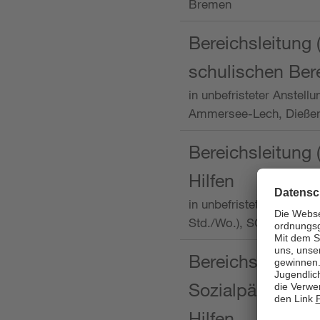
Bremen
Bereichsleitung 
schulischen Ber
in unbefristeter Anstellu
Ammersee-Lech, Dieß
Bereichsleitung 
Hilfen
in unbefristeter Anstellu
Std./Wo.), SOS-Kinder
Bereichsleitung m
Sozialpädagogin
Hilfen