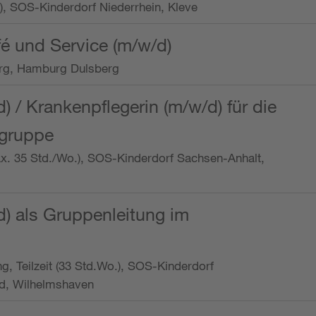
o.), SOS-Kinderdorf Niederrhein, Kleve
é und Service (m/w/d)
rg, Hamburg Dulsberg
d) / Krankenpflegerin (m/w/d) für die
ngruppe
max. 35 Std./Wo.), SOS-Kinderdorf Sachsen-Anhalt,
d) als Gruppenleitung im
ung, Teilzeit (33 Std.Wo.), SOS-Kinderdorf
d, Wilhelmshaven