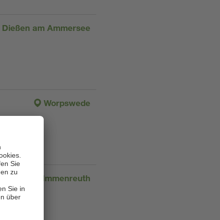
Dießen am Ammersee
Worpswede
Immenreuth