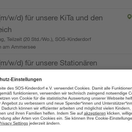
(m/w/d) für unsere KiTa und den
eich
ng, Teilzeit (20 Std./Wo.), SOS-Kinderdorf
en am Ammersee
(m/w/d) für unsere Stationären
ng, Vollzeit oder Teilzeit (mind. 30 - max. 38,5
dorf Worpswede,
it der Qualifikation als
 (m/w/d) und die Ambulanten