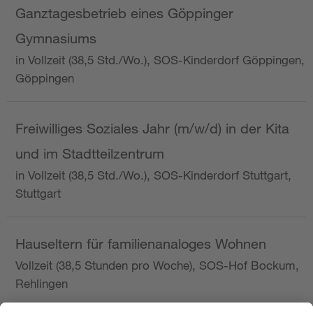
Ganztagesbetrieb eines Göppinger
Gymnasiums
in Vollzeit (38,5 Std./Wo.), SOS-Kinderdorf Göppingen,
Göppingen
Freiwilliges Soziales Jahr (m/w/d) in der Kita
und im Stadtteilzentrum
in Vollzeit (38,5 Std./Wo.), SOS-Kinderdorf Stuttgart,
Stuttgart
Hauseltern für familienanaloges Wohnen
Vollzeit (38,5 Stunden pro Woche), SOS-Hof Bockum,
Rehlingen