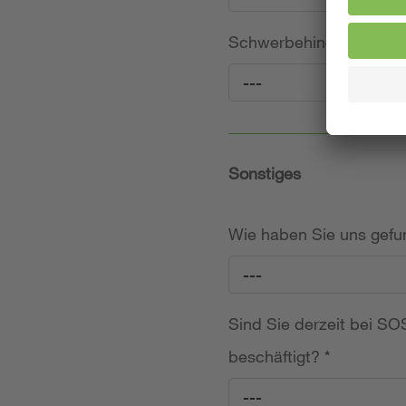
Schwerbehinderung (frei
---
Sonstiges
Wie haben Sie uns gef
---
Sind Sie derzeit bei SOS
beschäftigt?
*
---