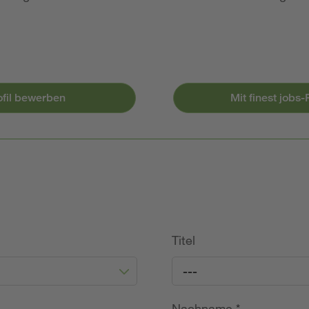
ofil bewerben
Mit finest jobs
Titel
---
Nachname
*