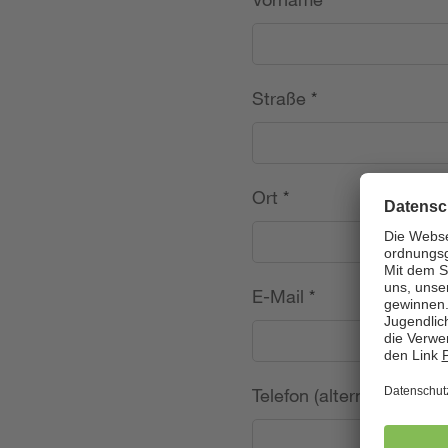
Straße
*
Ort
*
E-Mail
*
Telefon (alternativ)