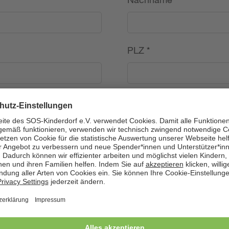
PLZ
*
Land
*
---
Telefon
*
Geburtsdatum (TT.MM.J