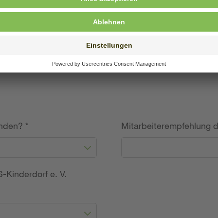
willige Angabe)
unden?
*
Mitarbeiterempfehlung 
-Kinderdorf e. V.