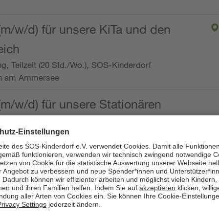
(m/w/d) für unsere KiTa und den
eich
ng, Teilzeit (20 Std./Wo.), SOS-Kinderdorf
en am Ammersee
(m/w/d) für unsere Stationären
ng, Vollzeit oder Teilzeit (mind. 30 - max. 38,5
dorf Worpswede,
it der Qualifikation als
 (m/w/d) und die Ambulanten