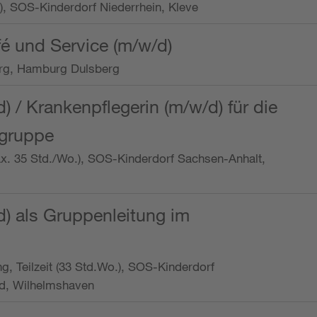
o.), SOS-Kinderdorf Niederrhein, Kleve
é und Service (m/w/d)
rg, Hamburg Dulsberg
d) / Krankenpflegerin (m/w/d) für die
ngruppe
max. 35 Std./Wo.), SOS-Kinderdorf Sachsen-Anhalt,
d) als Gruppenleitung im
ung, Teilzeit (33 Std.Wo.), SOS-Kinderdorf
d, Wilhelmshaven