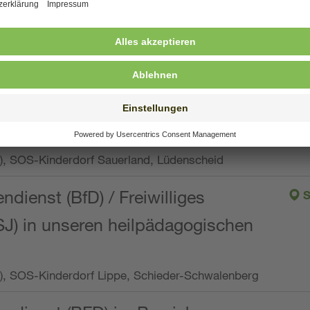
ng, Vollzeit oder Teilzeit (min. 34 bis max. 38,5
orf Oberpfalz, Immenreuth
endienst
pro Woche), SOS-Kinderdorf Düsseldorf
endienst
Wo.), SOS-Kinderdorf Sauerland, Lüdenscheid
ndienst (BfD) / Freiwilliges
S
SJ) in unseren heilpädagogischen
Wo.), SOS-Kinderdorf Lippe, Schieder-Schwalenberg