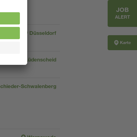
JOB
ALERT
Düsseldorf
Karte
Lüdenscheid
chieder-Schwalenberg