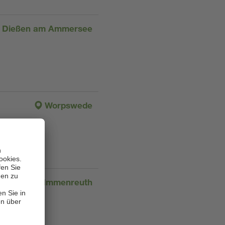
Dießen am Ammersee
Worpswede
Immenreuth