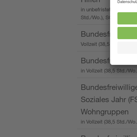
in unbefristeter Anstellu
Std./Wo.), SOS-Kinderd
Bundesfreiwillig
Vollzeit (38,5 Stunden 
Bundesfreiwillig
in Vollzeit (38,5 Std./
Bundesfreiwillige
Soziales Jahr (F
Wohngruppen
in Vollzeit (38,5 Std./