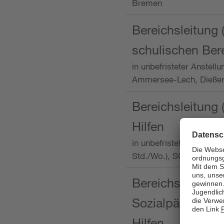
Bremen
Bereichsleitung 
schulischen Ber
in unbefristeter Anstellu
Ammersee-Lech, Dieß
Bereichsleitung 
Hilfen
in unbefristeter Anstellu
Std./Wo.), SOS-Kinder
Bereichsleitung m
Sozialpädagogin
Hilfen