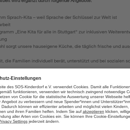
beit wird ergänzt durch folgende Angebote:
 Sprach-Kita – weil Sprache der Schlüssel zur Welt ist
rbeit
gramm „Eine Kita für alle in Stuttgart“ zur inklusiven Weiteren
dung
Wohl sorgt unsere hauseigene Küche, die täglich frische und 
it, die Familien individuell berät, unterstützt und bei sozialen 
ifikation und Kompetenzen:
eine abgeschlossene pädagogische Ausbildung als staatlich an
Qualifikation.