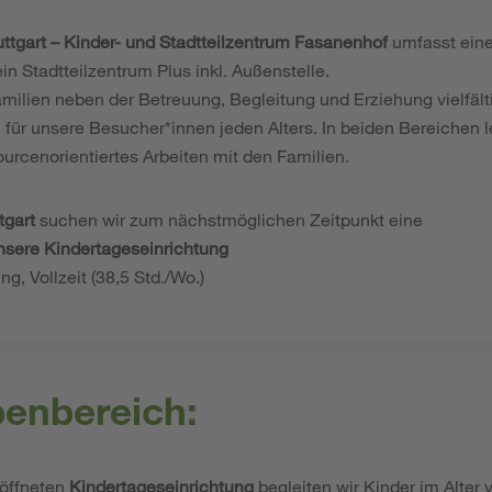
ttgart – Kinder- und Stadtteilzentrum Fasanenhof
umfasst eine
in Stadtteilzentrum Plus inkl. Außenstelle.
Familien neben der Betreuung, Begleitung und Erziehung vielfä
 für unsere Besucher*innen jeden Alters. In beiden Bereichen l
urcenorientiertes Arbeiten mit den Familien.
tgart
suchen wir zum nächstmöglichen Zeitpunkt eine
unsere Kindertageseinrichtung
ung, Vollzeit (38,5 Std./Wo.)
benbereich:
eöffneten
Kindertageseinrichtung
begleiten wir Kinder im Alter