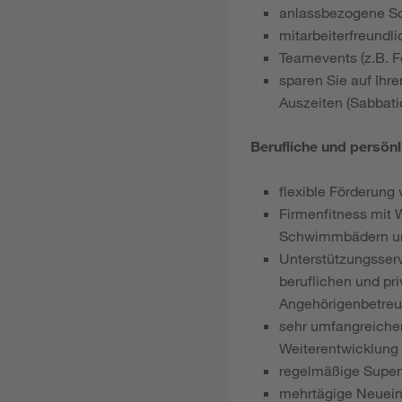
anlassbezogene S
mitarbeiterfreundl
Teamevents (z.B. Fe
sparen Sie auf Ihr
Auszeiten (Sabbati
Berufliche und persön
flexible Förderung 
Firmenfitness mit 
Schwimmbädern un
Unterstützungsserv
beruflichen und pr
Angehörigenbetreu
sehr umfangreicher
Weiterentwicklung
regelmäßige Super
mehrtägige Neuein