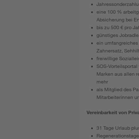
Jahressonderzahl
eine 100 % arbeitg
Absicherung bei Er
bis zu 500 € pro J
günstiges Jobradlea
ein umfangreiches 
Zahnersatz, Sehhil
freiwillige Sozial
SOS-Vorteilsportal
Marken aus allen r
mehr
als Mitglied des P
Mitarbeiterinnen u
Vereinbarkeit von Priv
31 Tage Urlaub plu
Regenerationstage