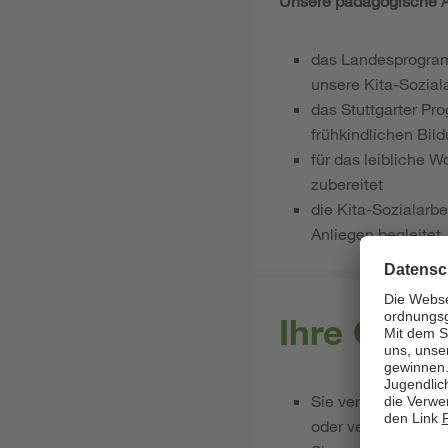
Unsere pädagogische Ar
das Landesprogramm
unsere Kita-Soziala
das Stuttgarter Pro
frühkindlichen Bil
für das leibliche 
zubereitet
die Kita-Sozialarbe
Anliegen begleitet
Ihre Qual
Sie verfügen über 
oder vergleichbare 