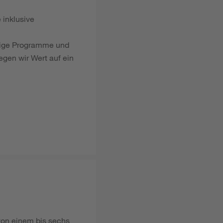
 inklusive
ltige Programme und
egen wir Wert auf ein
 von einem bis sechs