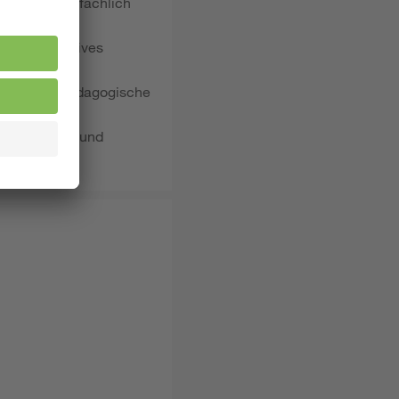
hrzunehmen, fachlich
im Team. Aktives
 gestalten pädagogische
ädagogischen und