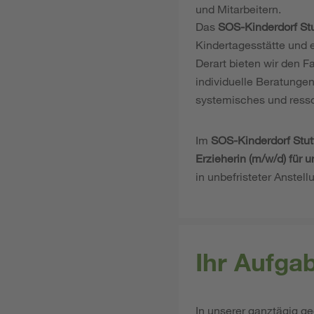
und Mitarbeitern.
Das
SOS-Kinderdorf Stu
Kindertagesstätte und e
Derart bieten wir den 
individuelle Beratungen
systemisches und resso
Im
SOS-Kinderdorf Stut
Erzieherin (m/w/d) für 
in unbefristeter Anstell
Ihr Aufga
In unserer ganztägig g