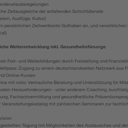
onderurlaubsregelungen
iche Zeitausgleiche der anfallenden Schichtdienste
iern, Ausflüge, Kultur)
em persönlichen Zeitwertkonto Guthaben an, und verwirklichen 
cal)
liche Weiterentwicklung inkl. Gesundheitsfürsorge
von Fort- und Weiterbildungen durch Freistellung und finanziel
Wellpass: Zugang zu einem deutschlandweiten Netzwerk aus Fi
d Online-Kursen
ice mit voiio: Vertrauliche Beratung und Unterstützung für Mit
ivaten Herausforderungen - unter anderem Coaching, kurzfristi
ung, Facharztvermittlung und gesundheitliche Präventionspr
 Veranstaltungskatalog mit zahlreichen Seminaren zur fachlic
vision
gestellten-Tagung mit Möglichkeiten des Austausches und de