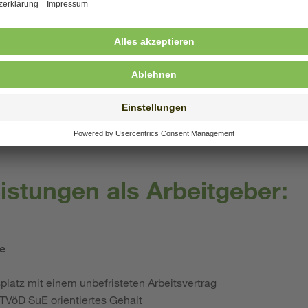
die individuellen Entwicklungsprozesse der Kinder sensibel wa
r eine gezielte Förderung nutzbar zu machen.
klar, einfühlsam und wertschätzend – mit Kindern, Eltern und 
 Sie ebenso dazu wie Empathie und Offenheit.
f unterschiedliche Situationen und Bedürfnisse einstellen und
end der jeweiligen Gruppen- und Einzelsituationen.
e und Distanz ist bewusst reflektiert und orientiert sich an p
s.
istungen als Arbeitgeber:
le
splatz mit einem unbefristeten Arbeitsvertrag
m TVöD SuE
orientiertes Gehalt