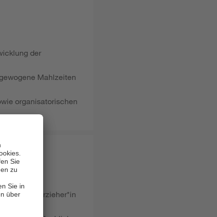
twicklung der
ausgewogene Mahlzeiten
sowie organisatorischen
erkannte*r Erzieher*in