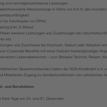
ung und vermögenswirksame Leistungen
eberfinanzierte Altersvorsorge in Höhe von 6,9 % des monatlic
werbsunfähigkeit
ahr für Fahrtkosten im ÖPNV
sing (inkl. E-Bikes)
Paket weiterer Leistungen wie Zuzahlungen bei naturheilkun
fen etc.
leistungen wie Zuschüsse bei Hochzeit, Geburt oder Adoption ei
 von Corporate Benefits mit einer Vielzahl kostengünstiger An
elevanten Lebensbereichen – zum Beispiel Technik, Reisen, M
aritätischen Gesamtverbandes haben der SOS-Kinderdorf e.V. u
nd Mitarbeiter Zugang zu Sonderkonditionen von zahlreichen A
at- und Berufsleben
s freie Tage am 24. und 31. Dezember