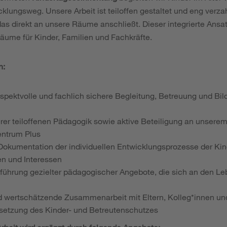
klungsweg. Unsere Arbeit ist teiloffen gestaltet und eng verz
das direkt an unsere Räume anschließt. Dieser integrierte Ansatz
ume für Kinder, Familien und Fachkräfte.
n:
spektvolle und fachlich sichere Begleitung, Betreuung und Bild
rer teiloffenen Pädagogik sowie aktive Beteiligung an unserem
entrum Plus
kumentation der individuellen Entwicklungsprozesse der Kinder
en und Interessen
ührung gezielter pädagogischer Angebote, die sich an den Le
d wertschätzende Zusammenarbeit mit Eltern, Kolleg*innen un
etzung des Kinder- und Betreutenschutzes