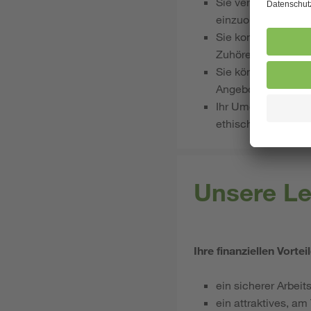
Sie verstehen es, 
einzuordnen und fü
Sie kommunizieren 
Zuhören gehört für
Sie können sich au
Angebote entsprech
Ihr Umgang mit Näh
ethischen Standard
Unsere Le
Ihre finanziellen Vortei
ein sicherer Arbeit
ein attraktives, a