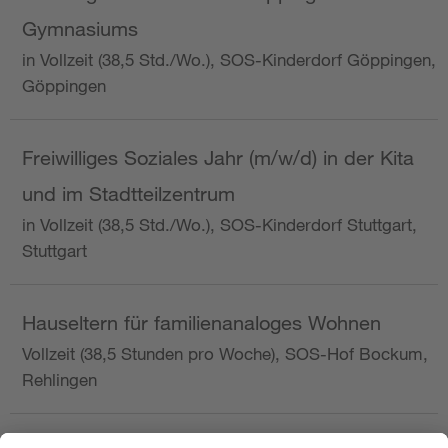
Gymnasiums
in Vollzeit (38,5 Std./Wo.), SOS-Kinderdorf Göppingen,
Göppingen
Freiwilliges Soziales Jahr (m/w/d) in der Kita
und im Stadtteilzentrum
in Vollzeit (38,5 Std./Wo.), SOS-Kinderdorf Stuttgart,
Stuttgart
Hauseltern für familienanaloges Wohnen
Vollzeit (38,5 Stunden pro Woche), SOS-Hof Bockum,
Rehlingen