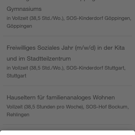
Gymnasiums
in Vollzeit (38,5 Std./Wo.), SOS-Kinderdorf Göppingen,
Göppingen
Freiwilliges Soziales Jahr (m/w/d) in der Kita
und im Stadtteilzentrum
in Vollzeit (38,5 Std./Wo.), SOS-Kinderdorf Stuttgart,
Stuttgart
Hauseltern für familienanaloges Wohnen
Vollzeit (38,5 Stunden pro Woche), SOS-Hof Bockum,
Rehlingen